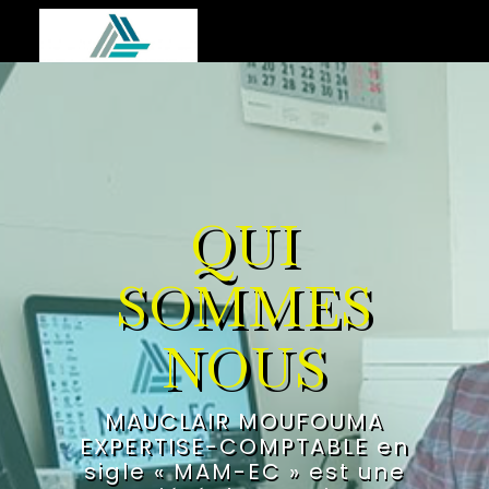
HOME
QUI
SOMMES
NOUS
MAUCLAIR MOUFOUMA
EXPERTISE-COMPTABLE en
sigle « MAM-EC » est une